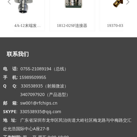
넳
넲
连接器
连接器
连接器
连接器
连接器
连接器
连接器
连接器
连接器
连接器
连接器
连接器
连接器
连接器
连接器
连接器
同轴连
轴连接
轴连接
轴连接
轴连接
轴连接
轴连接
轴连接
接器
接器
接器
接器
接器
接器
连接
连接
连接
接头
发射
轴连
轴连
轴连
接器
配器
接器
配器
接器
配器
接器
件
同轴连接器
492-04A-12末端发射
1812-02SF连接器
19370-03G连接器
连接器
联系我们
电 话:
0755-21089194（总线）
手 机:
15989509955
Q Q
: 330538935（射频微波）
3407097920（产品选型）
邮 箱
: sw001@rfchips.cn
SKYPE
: 330538935@qq.com
地 址
: 广东省深圳市龙华区民治街道大岭社区梅龙路与中梅路交汇
处光浩国际中心A座27-B