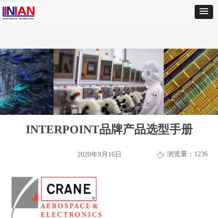
首页
ꄲ
产品手册
ꄲ
INTERPOINT品牌产品选型手册
INTERPOINT品牌产品选型手册
浏览量：
1236
2020年9月16日
ꄘ