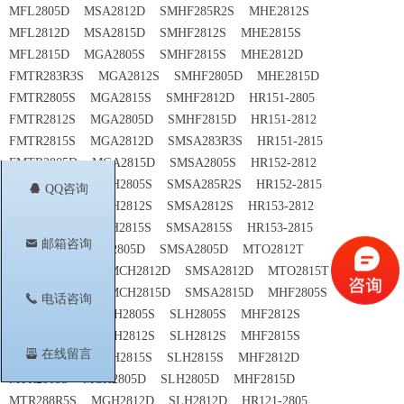
MFL2805D MSA2812D SMHF285R2S MHE2812S
MFL2812D MSA2815D SMHF2812S MHE2815S
MFL2815D MGA2805S SMHF2815S MHE2812D
FMTR283R3S MGA2812S SMHF2805D MHE2815D
FMTR2805S MGA2815S SMHF2812D HR151-2805
FMTR2812S MGA2805D SMHF2815D HR151-2812
FMTR2815S MGA2812D SMSA283R3S HR151-2815
FMTR2805D MGA2815D SMSA2805S HR152-2812
FMTR2812D MCH2805S SMSA285R2S HR152-2815
뀩
QQ咨询
FMTR2815D MCH2812S SMSA2812S HR153-2812
MFX283R3S MCH2815S SMSA2815S HR153-2815
낂
邮箱咨询
MFX2805S MCH2805D SMSA2805D MTO2812T
MWR283R312T MCH2812D SMSA2812D MTO2815T
MWR283R315T MCH2815D SMSA2815D MHF2805S
끅
电话咨询
MWR28512T MGH2805S SLH2805S MHF2812S
MWR28515T MGH2812S SLH2812S MHF2815S
뀣
在线留言
MTR283R3S MGH2815S SLH2815S MHF2812D
MTR2805S MGH2805D SLH2805D MHF2815D
MTR288R5S MGH2812D SLH2812D HR121-2805