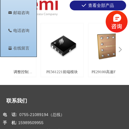
끳
查看全部产品
낂
邮箱咨询
끅
电话咨询
뀣
在线留言
넳
넲
射频开
调电容
调电容
调电容
调电容
调电容
位和幅
位和幅
位和幅
制装置
制装置
制装置
进衰减
进衰减
进衰减
进衰减
进衰减
进衰减
进衰减
进衰减
进衰减
进衰减
进衰减
进衰减
进衰减
射频开
率限制
开关
制开
度开
射频
度开
度开
度开
衰减
开关
相器
开关
开关
开关
开关
开关
开关
关
关
关
613010调整控制开
PE561221前端模块
PE29100高速FET驱动
关
器
联系我们
电 话:
0755-21089194（总线）
手 机:
15989509955