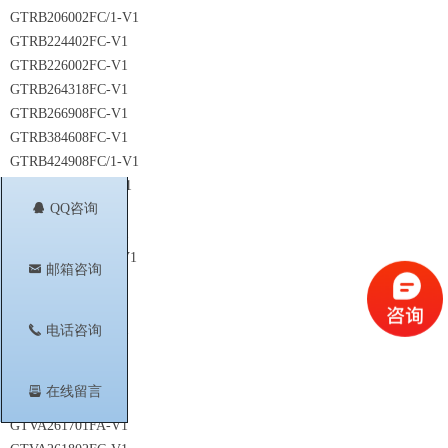
GTRB206002FC/1-V1
GTRB224402FC-V1
GTRB226002FC-V1
GTRB264318FC-V1
GTRB266908FC-V1
GTRB384608FC-V1
GTRB424908FC/1-V1
GTVA101K42EV-V1
뀩
QQ咨询
GTVA104001FA-V1
GTVA107001EC-V1
GTVA107001EFC-V1
낂
邮箱咨询
GTVA107001FC-V1
GTVA123501FA-V1
GTVA126001EC-V1
끅
电话咨询
GTVA126001FC-V1
GTVA212701FA-V2
뀣
在线留言
GTVA220701FA-V1
GTVA261701FA-V1