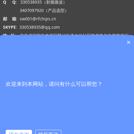
Q Q
: 330538935（射频微波）
3407097920（产品选型）
邮 箱
: sw001@rfchips.cn
SKYPE
: 330538935@qq.com
地 址
: 广东省深圳市龙华区民治街道大岭社区梅龙路与中梅路交汇
×
处光浩国际中心A座27-B
工作时间
: 周一 至 周五 9:00-18:00
网站导航
微信公众号
首页
欢迎来到本网站，请问有什么可以帮您？
产品中心
替代产品
关于我们
新闻资讯