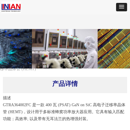
首页
ꄲ
CREE
ꄲ
GTRA364002FC-V1氮化镓 (GaN)on SiC 高电子迁
移率晶体管 (HEMT)
产品详情
描述
GTRA364002FC 是一款 400 瓦 (PSAT) GaN on SiC 高电子迁移率晶体
管 (HEMT)，设计用于多标准蜂窝功率放大器应用。它具有输入匹配
功能；高效率; 以及带有无耳法兰的热增强封装。