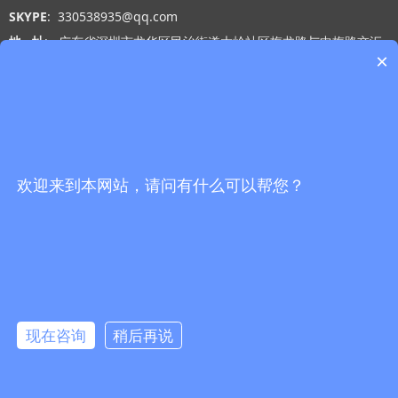
SKYPE
: 330538935@qq.com
地 址
: 广东省深圳市龙华区民治街道大岭社区梅龙路与中梅路交汇
×
处光浩国际中心A座27-B
工作时间
: 周一 至 周五 9:00-18:00
网站导航
微信公众号
首页
欢迎来到本网站，请问有什么可以帮您？
产品中心
替代产品
关于我们
新闻资讯
现在咨询
稍后再说
联系我们