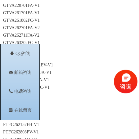
GTVA220701FA-V1
GTVA261701FA-V1
GTVA261802FC-V1
GTVA262701FA-V2
GTVA262711FA-V2
GTVA263202FC-V1
GTVA311801FA-V1
뀩
QQ咨询
GTVA355001EC
LTN / GTVA101K42EV-V1
낂
邮箱咨询
LTN / GTVA311801FA-V1
LTN/GTVA311801FA-V1
LTN/GTVA355001EC-V1
끅
电话咨询
PTAC210802FC-V1
PTAC240502FC-V1
PTFC210202FC-V1
뀣
在线留言
PTFC261402FC-V1
PTFC262157FH-V1
PTFC262808FV-V1