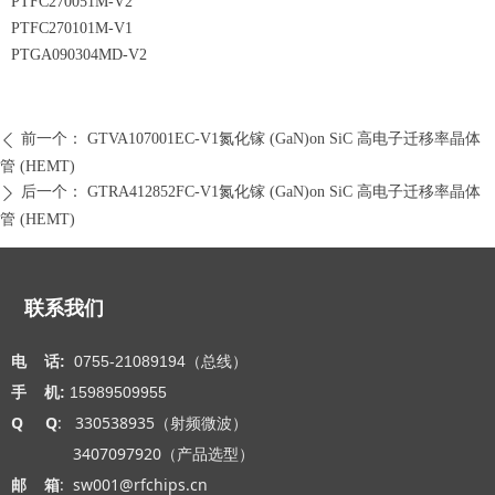
PTFC270051M-V2
PTFC270101M-V1
PTGA090304MD-V2
前一个：
GTVA107001EC-V1氮化镓 (GaN)on SiC 高电子迁移率晶体
ꄴ
管 (HEMT)
后一个：
GTRA412852FC-V1氮化镓 (GaN)on SiC 高电子迁移率晶体
ꄲ
管 (HEMT)
联系我们
电 话:
0755-21089194（总线）
手 机:
15989509955
Q Q
: 330538935（射频微波）
3407097920（产品选型）
邮 箱
: sw001@rfchips.cn