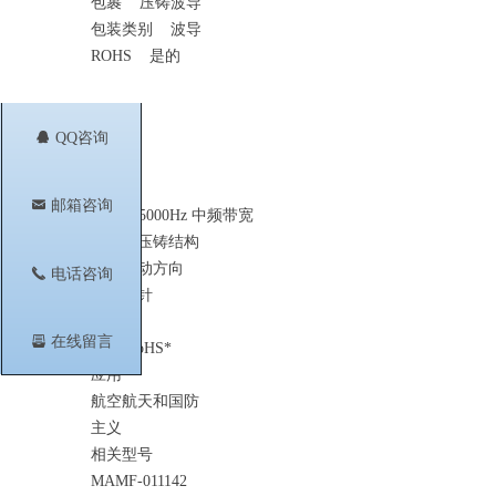
包裹 压铸波导
包装类别 波导
ROHS 是的
뀩
QQ咨询
特征
低成本
낂
邮箱咨询
10Hz - 5000Hz 中频带宽
坚固的压铸结构
检测运动方向
끅
电话咨询
镀金焊针
无铅
뀣
在线留言
符合 RoHS*
应用
航空航天和国防
主义
相关型号
MAMF-011142