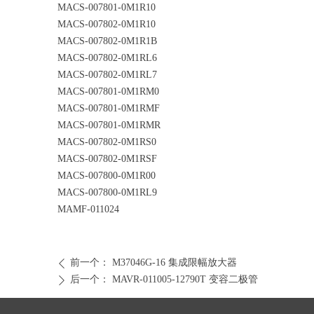
MACS-007801-0M1R10
MACS-007802-0M1R10
MACS-007802-0M1R1B
MACS-007802-0M1RL6
MACS-007802-0M1RL7
MACS-007801-0M1RM0
MACS-007801-0M1RMF
MACS-007801-0M1RMR
MACS-007802-0M1RS0
MACS-007802-0M1RSF
MACS-007800-0M1R00
MACS-007800-0M1RL9
MAMF-011024
前一个：
M37046G-16 集成限幅放大器
ꄴ
后一个：
MAVR-011005-12790T 变容二极管
ꄲ