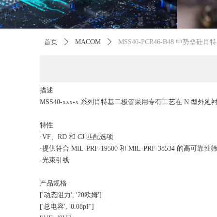
首页
ꄲ
MACOM
ꄲ
MSS40-PCR46-B48 中势垒硅
描述
MSS40-xxx-x 系列肖特基二极管采用专有工艺在 N 型外
特性
·VF、RD 和 CJ 匹配选项
·提供符合 MIL-PRF-19500 和 MIL-PRF-38534 的高可靠性
·光束引线
产品规格
['动态阻力', '20欧姆']
['总电容', '0.08pF']