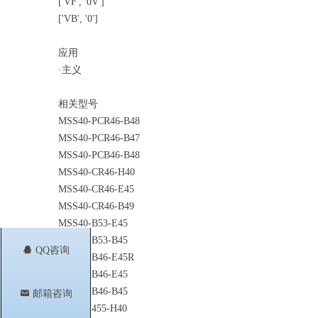
['VF', '0V']
['VB', '0']
应用
·主义
相关型号
MSS40-PCR46-B48
MSS40-PCR46-B47
MSS40-PCB46-B48
MSS40-CR46-H40
MSS40-CR46-E45
MSS40-CR46-B49
MSS40-B53-E45
MSS40-B53-B45
뀩
QQ咨询
MSS40-B46-E45R
MSS40-B46-E45
MSS40-B46-B45
낂
邮箱咨询
MSS40-455-H40