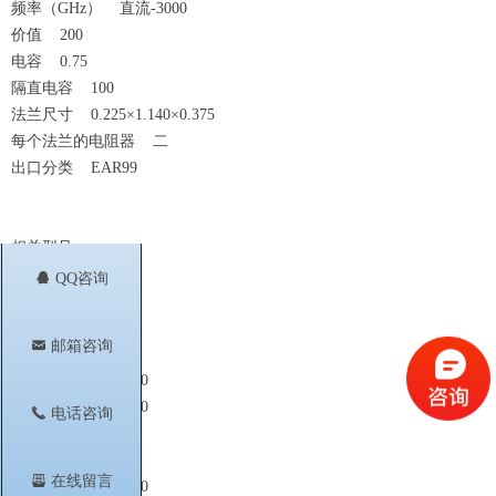
频率（GHz） 直流-3000
价值 200
电容 0.75
隔直电容 100
法兰尺寸 0.225×1.140×0.375
每个法兰的电阻器 二
出口分类 EAR99
相关型号
IPP-RN213LC-50
뀩
QQ咨询
IPP-RN213LC-100
IPP-RB401-100
낂
邮箱咨询
IPP-RB401-200
IPP-RB401-100-0100
IPP-RB401-200-0100
끅
电话咨询
IPP-RB402-100
IPP-RB402-200
뀣
在线留言
IPP-RB402-100-0100