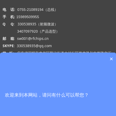
电 话:
0755-21089194（总线）
手 机:
15989509955
Q Q
: 330538935（射频微波）
3407097920（产品选型）
邮 箱
: sw001@rfchips.cn
SKYPE
: 330538935@qq.com
地 址
: 广东省深圳市龙华区民治街道大岭社区梅龙路与中梅路交汇
×
处光浩国际中心A座27-B
工作时间
: 周一 至 周五 9:00-18:00
网站导航
微信公众号
首页
欢迎来到本网站，请问有什么可以帮您？
产品中心
替代产品