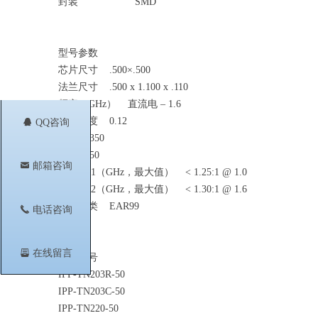
封装 SMD
型号参数
芯片尺寸 .500×.500
法兰尺寸 .500 x 1.100 x .110
频率（GHz） 直流电 – 1.6
引线宽度 0.12
뀩
QQ咨询
力量 350
价值 50
낂
邮箱咨询
驻波比 1（GHz，最大值） < 1.25:1 @ 1.0
驻波比 2（GHz，最大值） < 1.30:1 @ 1.6
出口分类 EAR99
끅
电话咨询
뀣
在线留言
相关型号
IPP-TN203R-50
IPP-TN203C-50
IPP-TN220-50