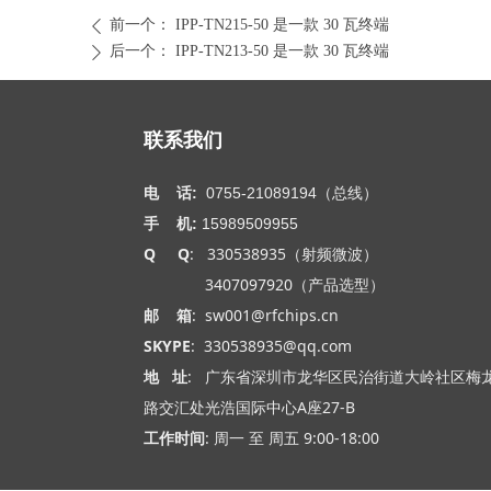
前一个：
IPP-TN215-50 是一款 30 瓦终端
ꄴ
后一个：
IPP-TN213-50 是一款 30 瓦终端
ꄲ
联系我们
电 话:
0755-21089194（总线）
手 机:
15989509955
Q Q
: 330538935（射频微波）
3407097920（产品选型）
邮 箱
: sw001@rfchips.cn
SKYPE
: 330538935@qq.com
地 址
: 广东省深圳市龙华区民治街道大岭社区梅
路交汇处光浩国际中心A座27-B
工作时间
: 周一 至 周五 9:00-18:00