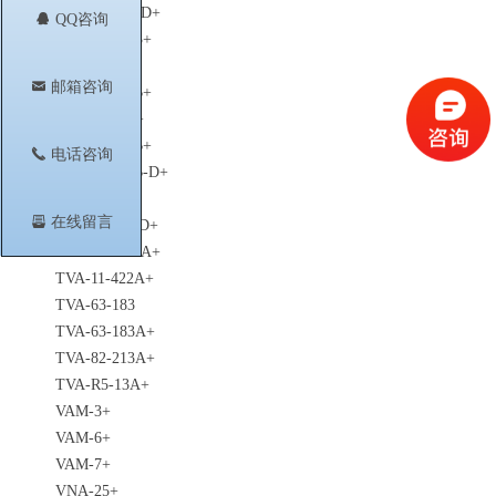
TSS-53LNB-D+
뀩
QQ咨询
TSS-53LNB3+
TSS-183A+
낂
邮箱咨询
TSS2-53LNB+
TSY-13LNB+
TSY-172LNB+
끅
电话咨询
TSY-172LNB-D+
TSY-173LN+
뀣
在线留言
TSY-173LN-D+
TVA-4W-422A+
TVA-11-422A+
TVA-63-183
TVA-63-183A+
TVA-82-213A+
TVA-R5-13A+
VAM-3+
VAM-6+
VAM-7+
VNA-25+