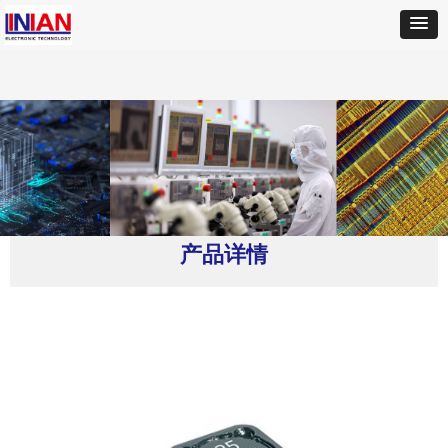
首页
ꄲ
Coilcraft(线艺)
ꄲ
MSS1210-684 屏蔽功率电感器
产品详情