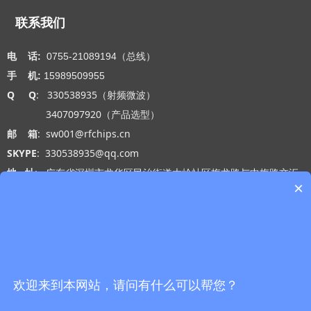
联系我们
电 话:
0755-21089194（总线）
手 机:
15989509955
Q Q
: 330538935（射频微波）
3407097920（产品选型）
邮 箱
: sw001@rfchips.cn
SKYPE
: 330538935@qq.com
地 址
: 广东省深圳市龙华区民治街道大岭社区梅龙路与中梅路交汇
×
处光浩国际中心A座27-B
工作时间
: 周一 至 周五 9:00-18:00
网站导航
微信公众号
首页
欢迎来到本网站，请问有什么可以帮您？
产品中心