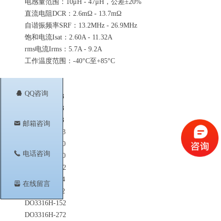
电感量范围：10μH - 47μH，公差±20%
直流电阻DCR：2.6mΩ - 13.7mΩ
自谐振频率SRF：13.2MHz - 26.9MHz
饱和电流Isat：2.60A - 11.32A
rms电流Irms：5.7A - 9.2A
工作温度范围：-40°C至+85°C
相关型号
뀩
QQ咨询
SER1390-223
SER1390-473
SER1390-103
낂
邮箱咨询
PCV-0-472-03
PCV-0-153-10
끅
电话咨询
PCV-0-103-10
DO3316H-222
DO3316T-184
뀣
在线留言
DO3316T-472
DO3316H-152
DO3316H-272