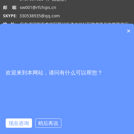
邮 箱
: sw001@rfchips.cn
SKYPE
: 330538935@qq.com
地 址
: 广东省深圳市龙华区民治街道大岭社区梅龙路与中梅路交汇
×
处光浩国际中心A座27-B
工作时间
: 周一 至 周五 9:00-18:00
网站导航
微信公众号
首页
欢迎来到本网站，请问有什么可以帮您？
产品中心
替代产品
关于我们
新闻资讯
现在咨询
稍后再说
联系我们