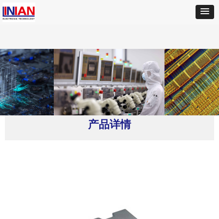
首页
ꄲ
Coilcraft(线艺)
ꄲ
SER1390-333 大电流屏蔽功率电感器
产品详情