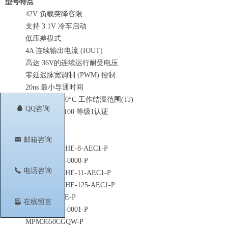
型号特点
42V 负载突降容限
支持 3.1V 冷车启动
低压差模式
4A 连续输出电流 (IOUT)
高达 36V的连续运行耐受电压
零延迟脉宽调制 (PWM) 控制
20ns 最小导通时间
-40°C 至 +150°C 工作结温范围(TJ)
뀩
QQ咨询
符合 AEC-Q100 等级1认证
相关型号
낂
邮箱咨询
MPQ2178GQHE-8-AEC1-P
MP4245GVE-0000-P
끅
电话咨询
MPQ2178GQHE-11-AEC1-P
MPQ2178GQHE-125-AEC1-P
MP4316AGRE-P
뀣
在线留言
MP4245GVE-0001-P
MPM3650CGQW-P