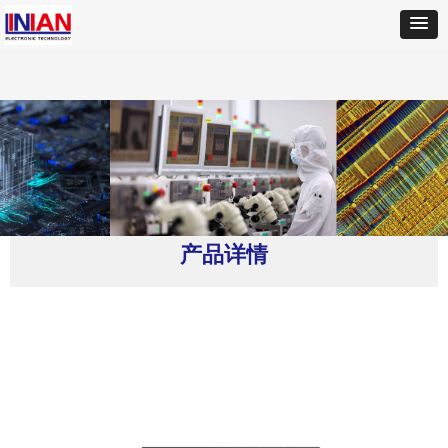
首页
ꄲ
Coilcraft(线艺)
ꄲ
MPQ4347GLE-33-AEC1-P 开关稳压器
产品详情