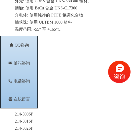
外壳: 使用 CRES 合金 UNS-S30300 钢材。
接触: 使用 BeCu 合金 UNS-C17300
介电体: 使用纯净的 PTFE 氟碳化合物
捕获珠: 使用 ULTEM 1000 材料
温度范围: -55° 至 +165°C
相关型号
뀩
QQ咨询
214-520SF
214-521SF
낂
邮箱咨询
214-522SF
214-539SF
214-510SF
끅
电话咨询
214-511SF
214-512SF
뀣
在线留言
214-517SF
214-538SF
214-500SF
214-501SF
214-502SF