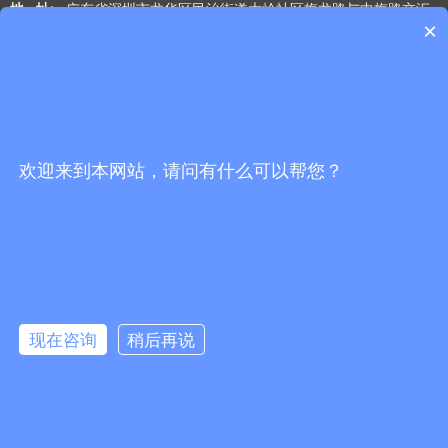
地 址
: 广东省深圳市龙华区民治街道大岭社区梅龙路与中梅路交汇
×
处光浩国际中心A座27-B
工作时间
: 周一 至 周五 9:00-18:00
网站导航
微信公众号
首页
欢迎来到本网站，请问有什么可以帮您？
产品中心
替代产品
关于我们
新闻资讯
现在咨询
稍后再说
联系我们
粤ICP备20055329号-1
版权所有© 深圳市立年电子科技有限公司