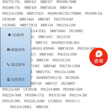
PH2731-75L MRF421 MRF317 PH1090-700B
PH1090-75L MRF429 MRF10120 MRF136
PH1214-220M MRF175GU MAPR-002729-170M00 PH1090-15L
UF2810P MRF148A MRF587 PH2729-65M
UF2840G MRF173CQ MRF134 PH1214-12M
PH1090-350L PH1214-55EL MRF166W DU2880U
뀩
QQ咨询
UF28100M MRF141 MRF141G DU1215S
UF2820P MRF422 MRF151 MAPRST1030-1KS
UF28100V MAPR-001011-850S00 MRF10150 PH3134-10M
낂
邮箱咨询
MRF176GU MRF313 MRF166C PH1214-25M
UF28150J MRF323 MRF150 PH3135-25S
끅
电话咨询
PH1214-40M MRF136Y MRF448 PH2729-130M
DU2840S MRF174 MRF275G PH1214-110M
DU2860U MRF327 MAPRST0912-50 DU2810S
뀣
在线留言
PHA3135-130M MRF158 MRF137 DU2880T
PH1214-6M UF2815B PH1214-80M PH1090-550S
PH2226-50M PH1090-175L PH3135-5M PH1214-2M
PH3135-90S PH2226-110M LF2805A PH1617-2
PH1214-100EL MRF428