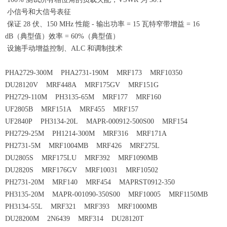
小信号和大信号表征
保证 28 伏、150 MHz 性能 - 输出功率 = 15 瓦特窄带增益 = 16
dB（典型值）效率 = 60%（典型值）
设施手动增益控制、ALC 和调制技术
PHA2729-300M PHA2731-190M MRF173 MRF10350
DU28120V MRF448A MRF175GV MRF151G
PH2729-110M PH3135-65M MRF177 MRF160
UF2805B MRF151A MRF455 MRF157
UF2840P PH3134-20L MAPR-000912-500S00 MRF154
PH2729-25M PH1214-300M MRF316 MRF171A
PH2731-5M MRF1004MB MRF426 MRF275L
DU2805S MRF175LU MRF392 MRF1090MB
DU2820S MRF176GV MRF10031 MRF10502
PH2731-20M MRF140 MRF454 MAPRST0912-350
PH3135-20M MAPR-001090-350S00 MRF10005 MRF1150MB
PH3134-55L MRF321 MRF393 MRF1000MB
DU28200M 2N6439 MRF314 DU28120T