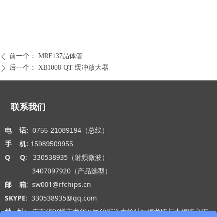
前一个：
MRF137晶体管
ꄴ
后一个：
XB1008-QT 缓冲放大器
ꄲ
联系我们
电 话:
0755-21089194（总线）
手 机:
15989509955
Q Q
: 330538935（射频微波）
3407097920（产品选型）
邮 箱
: sw001@rfchips.cn
SKYPE
: 330538935@qq.com
地 址
: 广东省深圳市龙华区民治街道大岭社区梅龙路与中梅路交汇