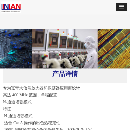
首页
ꄲ
MACOM
ꄲ
MRF136放大器
产品详情
专为宽带大信号放大器和振荡器应用而设计
高达 400 MHz 范围，单端配置
N-通道增强模式
特征
N 通道增强模式
适合 Cas A 操作的出色热稳定性
100% 测试所有相位角的负载失配，VSWR 为 30:1