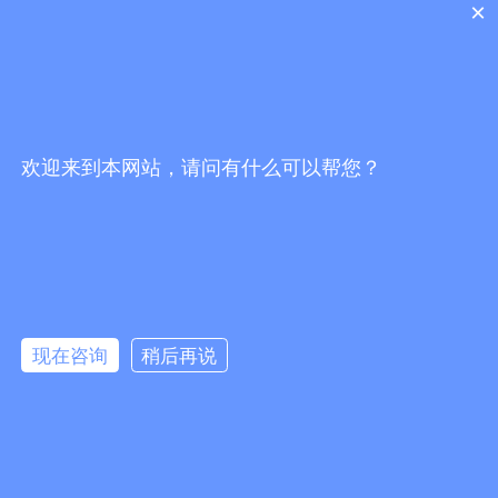
×
处光浩国际中心A座27-B
工作时间
: 周一 至 周五 9:00-18:00
网站导航
微信公众号
首页
欢迎来到本网站，请问有什么可以帮您？
产品中心
替代产品
关于我们
新闻资讯
现在咨询
稍后再说
联系我们
粤ICP备20055329号-1
版权所有© 深圳市立年电子科技有限公司
在线咨询
登记信息
本网站支持
IPv6