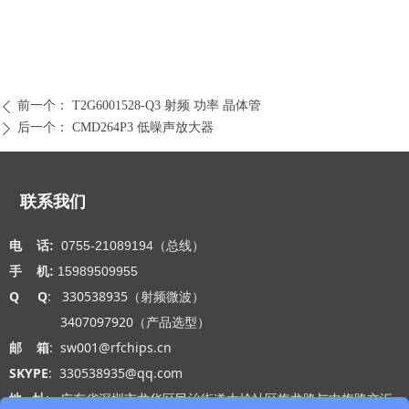
前一个：
T2G6001528-Q3 射频 功率 晶体管
ꄴ
后一个：
CMD264P3 低噪声放大器
ꄲ
联系我们
电 话:
0755-21089194（总线）
手 机:
15989509955
Q Q
: 330538935（射频微波）
3407097920（产品选型）
邮 箱
: sw001@rfchips.cn
SKYPE
: 330538935@qq.com
地 址
: 广东省深圳市龙华区民治街道大岭社区梅龙路与中梅路交汇