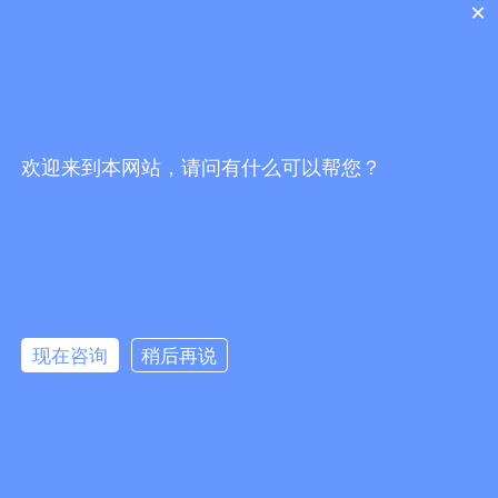
×
处光浩国际中心A座27-B
工作时间
: 周一 至 周五 9:00-18:00
网站导航
微信公众号
首页
欢迎来到本网站，请问有什么可以帮您？
产品中心
替代产品
关于我们
新闻资讯
现在咨询
稍后再说
联系我们
粤ICP备20055329号-1
版权所有© 深圳市立年电子科技有限公司
在线咨询
登记信息
本网站支持
IPv6