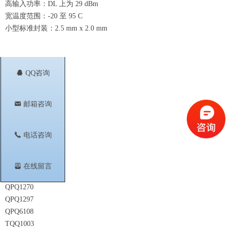
高输入功率：DL 上为 29 dBm
宽温度范围：-20 至 95 C
小型标准封装：2.5 mm x 2.0 mm
相关型号
뀩
QQ咨询
QM28005
QM28007
QM28011
낂
邮箱咨询
QM28012
QM28014
끅
电话咨询
QM28017
TQQ1231
QM23171
뀣
在线留言
QPQ1013Q
QPQ1270
QPQ1297
QPQ6108
TQQ1003