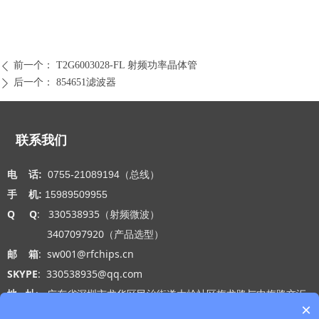
前一个：
T2G6003028-FL 射频功率晶体管
ꄴ
后一个：
854651滤波器
ꄲ
联系我们
电 话:
0755-21089194（总线）
手 机:
15989509955
Q Q
: 330538935（射频微波）
3407097920（产品选型）
邮 箱
: sw001@rfchips.cn
SKYPE
: 330538935@qq.com
地 址
: 广东省深圳市龙华区民治街道大岭社区梅龙路与中梅路交汇
×
处光浩国际中心A座27-B