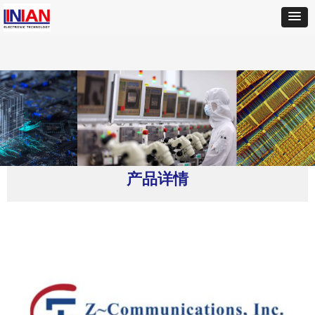
首页
ꄲ
Z-COMM
ꄲ
V600ME45-LF振荡器
产品详情