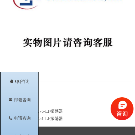
뀩
QQ咨询
낂
邮箱咨询
前一个：
V600ME76-LF振荡器
ꄴ
끅
电话咨询
后一个：
V600ME31-LF振荡器
ꄲ