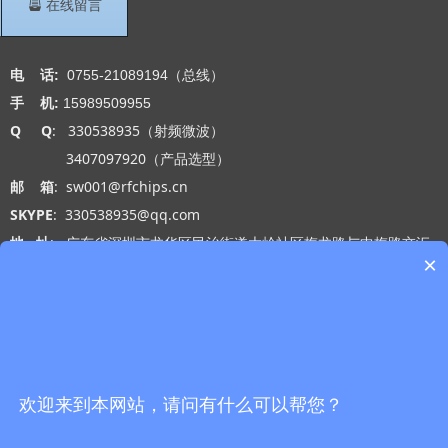
뀣
在线留言
联系我们
电 话:
0755-21089194（总线）
手 机:
15989509955
Q Q
: 330538935（射频微波）
3407097920（产品选型）
邮 箱
: sw001@rfchips.cn
SKYPE
: 330538935@qq.com
地 址
: 广东省深圳市龙华区民治街道大岭社区梅龙路与中梅路交汇
×
处光浩国际中心A座27-B
工作时间
: 周一 至 周五 9:00-18:00
网站导航
微信公众号
首页
欢迎来到本网站，请问有什么可以帮您？
产品中心