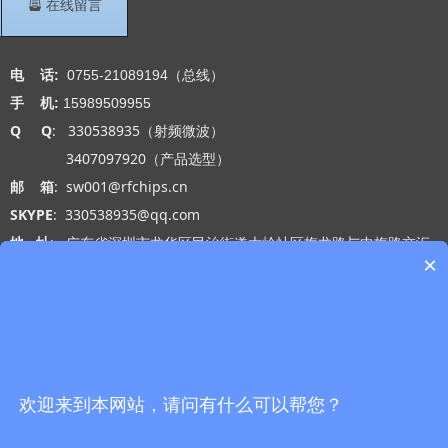
뀣
在线留言
联系我们
电 话:
0755-21089194（总线）
手 机:
15989509955
Q Q
: 330538935（射频微波）
3407097920（产品选型）
邮 箱
: sw001@rfchips.cn
SKYPE
: 330538935@qq.com
地 址
: 广东省深圳市龙华区民治街道大岭社区梅龙路与中梅路交汇
×
处光浩国际中心A座27-B
工作时间
: 周一 至 周五 9:00-18:00
网站导航
微信公众号
首页
欢迎来到本网站，请问有什么可以帮您？
产品中心