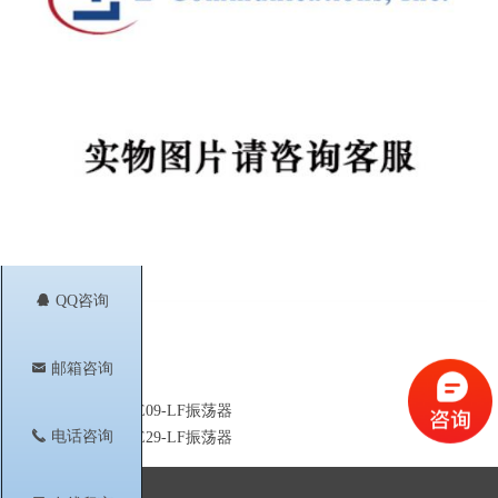
뀩
QQ咨询
낂
邮箱咨询
前一个：
V950ME09-LF振荡器
ꄴ
끅
电话咨询
后一个：
V940ME29-LF振荡器
ꄲ