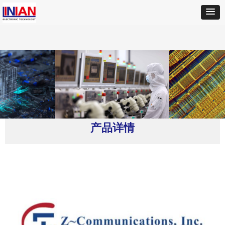
首页
ꄲ
Z-COMM
ꄲ
V940ME40-LF振荡器
产品详情