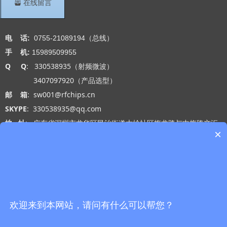
뀣
在线留言
联系我们
电 话:
0755-21089194（总线）
手 机:
15989509955
Q Q
: 330538935（射频微波）
3407097920（产品选型）
邮 箱
: sw001@rfchips.cn
SKYPE
: 330538935@qq.com
地 址
: 广东省深圳市龙华区民治街道大岭社区梅龙路与中梅路交汇
×
处光浩国际中心A座27-B
工作时间
: 周一 至 周五 9:00-18:00
网站导航
微信公众号
首页
欢迎来到本网站，请问有什么可以帮您？
产品中心