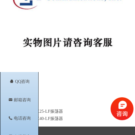
뀩
QQ咨询
낂
邮箱咨询
前一个：
V950ME25-LF振荡器
ꄴ
끅
电话咨询
后一个：
V940ME40-LF振荡器
ꄲ