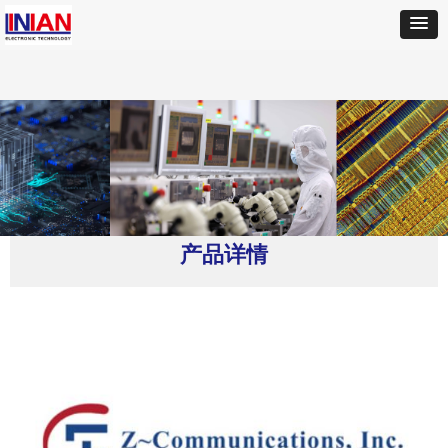
首页
ꄲ
Z-COMM
ꄲ
V950ME09-LF振荡器
产品详情