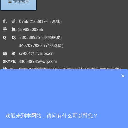
뀣
在线留言
联系我们
电 话:
0755-21089194（总线）
手 机:
15989509955
Q Q
: 330538935（射频微波）
3407097920（产品选型）
邮 箱
: sw001@rfchips.cn
SKYPE
: 330538935@qq.com
地 址
: 广东省深圳市龙华区民治街道大岭社区梅龙路与中梅路交汇
×
处光浩国际中心A座27-B
工作时间
: 周一 至 周五 9:00-18:00
网站导航
微信公众号
首页
欢迎来到本网站，请问有什么可以帮您？
产品中心