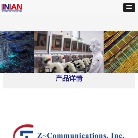
首页
ꄲ
Z-COMM
ꄲ
V950ME25-LF振荡器
产品详情