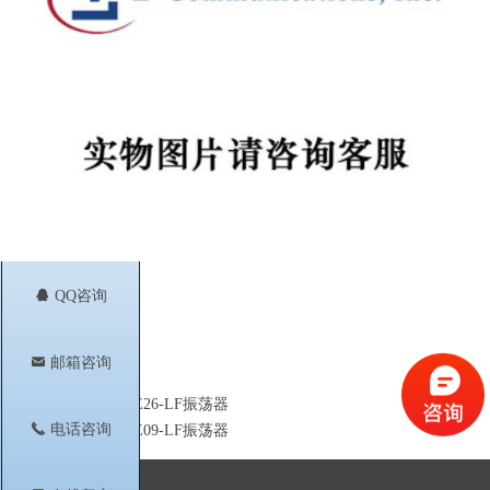
뀩
QQ咨询
낂
邮箱咨询
前一个：
V950ME26-LF振荡器
ꄴ
끅
电话咨询
后一个：
V950ME09-LF振荡器
ꄲ