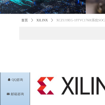
首页
ꄲ
XILINX
ꄲ
XCZU19EG-1FFVC1760I系统SO
뀩
QQ咨询
낂
邮箱咨询