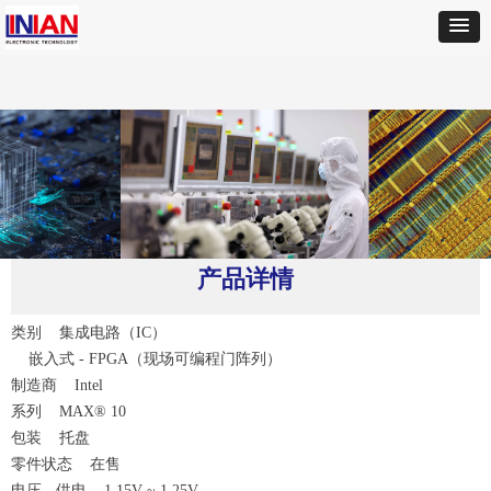
首页
ꄲ
ALTERA
ꄲ
10M40DAF484C8G现场可编程门阵列
产品详情
类别 集成电路（IC）
嵌入式 - FPGA（现场可编程门阵列）
制造商 Intel
系列 MAX® 10
包装 托盘
零件状态 在售
电压 - 供电 1.15V ~ 1.25V