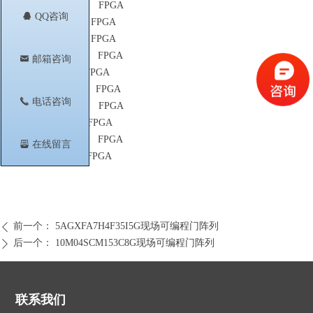
10M40DCF256A7G FPGA
뀩
QQ咨询
EP4CE40F29C7N FPGA
EP4CE40F23C6N FPGA
10M50DCF256C8G FPGA
낂
邮箱咨询
5CEFA4U19I7N FPGA
10M40DAF484I7G FPGA
끅
电话咨询
10M50DAF256C8G FPGA
5CEBA5F23C7N FPGA
10M50DCF484C8G FPGA
뀣
在线留言
EP3C25F324I7N FPGA
前一个：
5AGXFA7H4F35I5G现场可编程门阵列
ꄴ
后一个：
10M04SCM153C8G现场可编程门阵列
ꄲ
联系我们