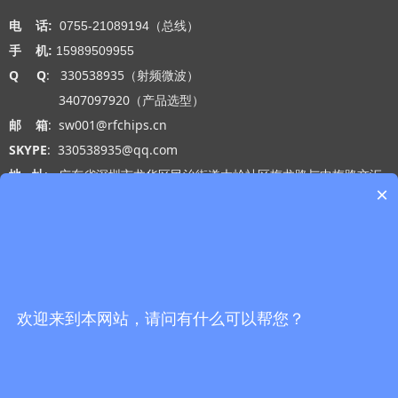
电 话:
0755-21089194（总线）
手 机:
15989509955
Q Q
: 330538935（射频微波）
3407097920（产品选型）
邮 箱
: sw001@rfchips.cn
SKYPE
: 330538935@qq.com
地 址
: 广东省深圳市龙华区民治街道大岭社区梅龙路与中梅路交汇
×
处光浩国际中心A座27-B
工作时间
: 周一 至 周五 9:00-18:00
网站导航
微信公众号
首页
欢迎来到本网站，请问有什么可以帮您？
产品中心
替代产品