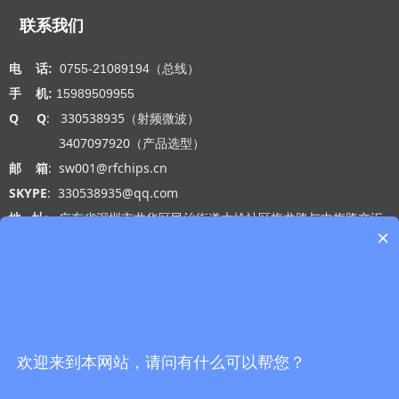
联系我们
电 话:
0755-21089194（总线）
手 机:
15989509955
Q Q
: 330538935（射频微波）
3407097920（产品选型）
邮 箱
: sw001@rfchips.cn
SKYPE
: 330538935@qq.com
地 址
: 广东省深圳市龙华区民治街道大岭社区梅龙路与中梅路交汇
×
处光浩国际中心A座27-B
工作时间
: 周一 至 周五 9:00-18:00
网站导航
微信公众号
首页
欢迎来到本网站，请问有什么可以帮您？
产品中心