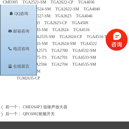
CMD305 TGA2521-SM TGA2622-CP TGA4036
CMD305C4 TGA2524-SM TGA2622-SM TGA4040
뀩
QQ咨询
CMD305P3 TGA2527-SM TGA2623 TGA4046
QPA2575 TGA2533 TGA2623-CP TGA4509
TGA2218 TGA2533-SM TGA2624 TGA4516
낂
邮箱咨询
TGA2218-SM TGA2535-SM TGA2624-CP TGA4516-TS
TGA2219 TGA2565-SM TGA2624-SM TGA4522
끅
电话咨询
TGA2219-CP TGA2575 TGA2700 TGA4532-SM
TGA2238 TGA2575-TS TGA2701 TGA4533-SM
TGA2238-CP TGA2594 TGA2704 TGA4535-SM
뀣
在线留言
TGA4544-SM
TGM2635-CP
前一个：
CMD264P3 低噪声放大器
ꄴ
后一个：
QPC6082射频开关
ꄲ