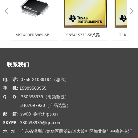
넳
넲
控制
控制
集
道超
EP
控
控
P
拟
评
大
稳
抖
：
制
制
制
制
制
制
制
制
制
成
压
P
控
控
控
控
控
控
控
控
控
接
极
馈
极
极
极
极
极
流
流
二
器
MSP430FR5969-SP混
SN54LS273-SP八路 D
TLK2711
B
合信号微控制器
型触发器
一
计
联系我们
电 话:
0755-21089194（总线）
手 机:
15989509955
Q Q
: 330538935（射频微波）
3407097920（产品选型）
邮 箱
: sw001@rfchips.cn
SKYPE
: 330538935@qq.com
地 址
: 广东省深圳市龙华区民治街道大岭社区梅龙路与中梅路交汇