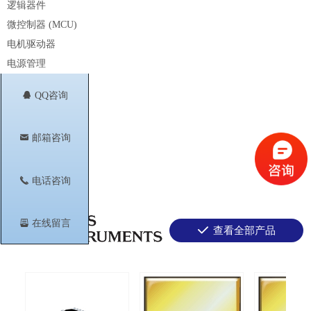
逻辑器件
微控制器 (MCU)
电机驱动器
电源管理
处理器
뀩
QQ咨询
射频 & 微波
传感器
낂
邮箱咨询
开关和多路复用器
无线连接
끅
电话咨询
뀣
在线留言
끳
查看全部产品